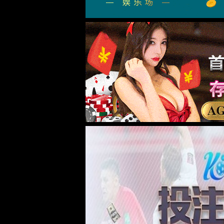
下载中心
太阳集团tyc9728
关于9728太阳集团
公司简介
加入我们
联系我们
首页
解决方案
灵眸机器人解决方案
“云端边”视频会议
数字会议音视频产
产品中心
灵眸全地形机器人
灵眸极低延时视频回传
“云端边”视频会
成功案例
灵眸机器人
“云端边”视频会议
数字会议音视频产品
融合
iFOS
关于iFOS
成为教育合作伙伴
成为视讯合作伙伴
成为生态
服务支持
服务支持
捷飞学院
下载中心
太阳集团tyc9728