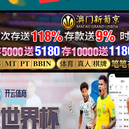
品
融合通信
智慧教育
议
数字会议音视频产品
融合通信
智慧教育
通信
智慧教育
合作伙伴