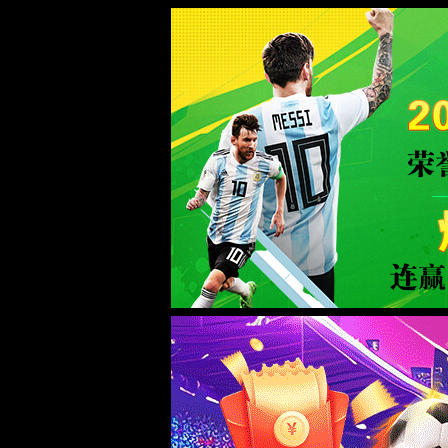
9728太阳集团(中国有限公司)-Offici
9728太阳集团
首页
解决方案
灵眸机器人解决方案
“云端边”视频会议
数字会议音视频产品
融合通信
智慧教育
产品中心
灵眸全地形机器人
四足机器狗
八轮全地形无人车
灵眸极低延时视频回传
迅影视频编解码器