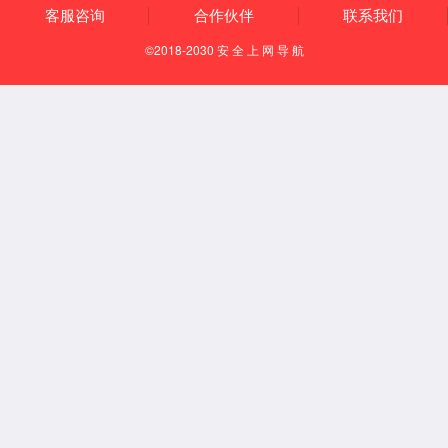
首页
解决方案
灵眸机器人解决方案
“云端边”视频会议
数字会议音视频产
品
融合通信
智慧教育
产品中心
灵眸全地形机器人
灵眸极低延时视频回传
“云端边”视频会
议
数字会议音视频产品
融合通信
智慧教育
成功案例
灵眸机器人
“云端边”视频会议
数字会议音视频产品
融合
通信
智慧教育
iFOS
关于iFOS
成为教育合作伙伴
成为视讯合作伙伴
成为生态
合作伙伴
服务支持
服务支持
捷飞学院
下载中心
太阳集团tyc9728
关于9728太阳集团
公司简介
加入我们
联系我们
产品中心