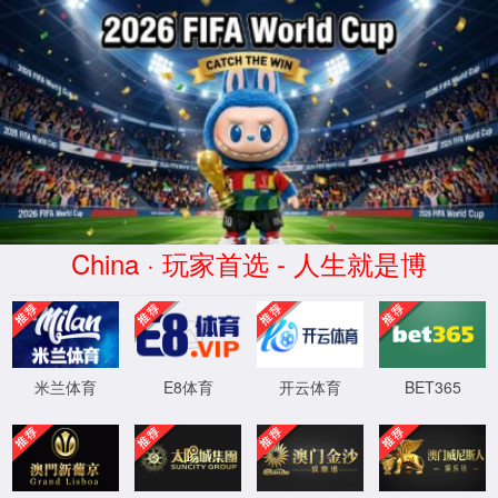
9728太阳集团(中国有限公司)-
Official website
9728太阳集团
首页
解决方案