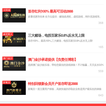
“云端边”视频会议
数字会议音视频产品
融合通信
智慧教育
iFOS
关于iFOS
成为教育合作伙伴
成为视讯合作伙伴
成为生态合作伙伴
服务支持
服务支持
捷飞学院
下载中心
太阳集团tyc9728
关于9728太阳集团
公司简介
加入我们
联系我们