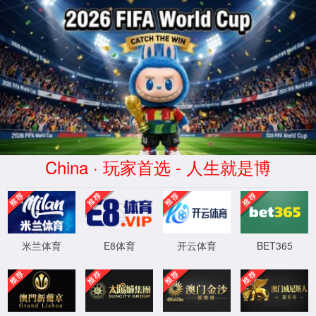
9728太阳集团(中国有限公司)-
Official website
9728太阳集团
首页
解决方案