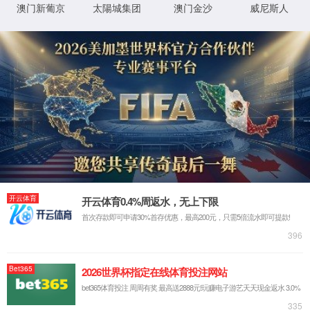
灵眸机器人解决方案
“云端边”视频会议
数字会议音视频产品
融合通信
智慧教育
产品中心
灵眸全地形机器人
四足机器狗
八轮全地形无人车
灵眸极低延时视频回传
迅影视频编解码器
“云端边”视频会议
磐石系列
UClink云视频
数字会议音视频产品
数字化会议系统
无纸化会议系统
中央控制主机
视频
矩阵
专业扩声系统
可视化分布式管理系统
配套产品
融合通信
平台产品
终端产品
配套产品
智慧教育
平台产品
主讲系列
听讲系列
配套产品
成功案例
灵眸机器人