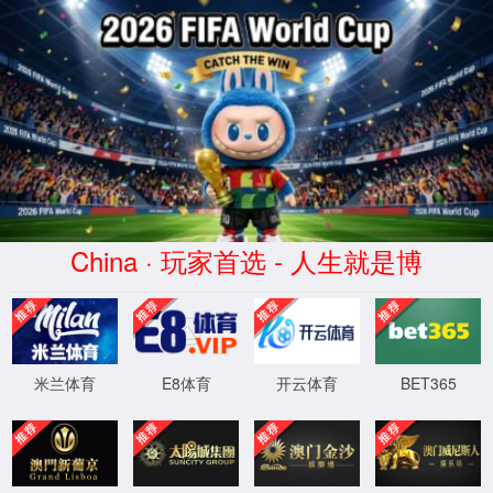
9728太阳集团(中国有限公司)-
Official website
9728太阳集团
首页
解决方案