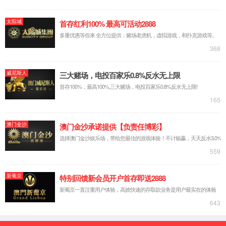
“云端边”视频会议
数字会议音视频产品
融合通信
智慧教育
iFOS
关于iFOS
成为教育合作伙伴
成为视讯合作伙伴
成为生态合作伙伴
服务支持
服务支持
捷飞学院
下载中心
太阳集团tyc9728
关于9728太阳集团
公司简介
加入我们
联系我们