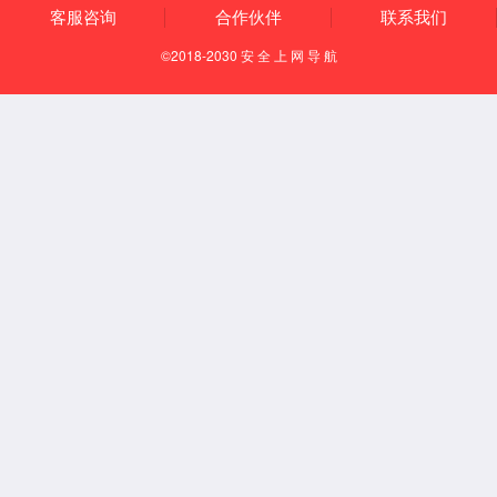
首页
解决方案
灵眸机器人解决方案
“云端边”视频会议
数字会议音视频产
品
融合通信
智慧教育
产品中心
灵眸全地形机器人
灵眸极低延时视频回传
“云端边”视频会
议
数字会议音视频产品
融合通信
智慧教育
成功案例
灵眸机器人
“云端边”视频会议
数字会议音视频产品
融合
通信
智慧教育
iFOS
关于iFOS
成为教育合作伙伴
成为视讯合作伙伴
成为生态
合作伙伴
服务支持
服务支持
捷飞学院
下载中心
太阳集团tyc9728
关于9728太阳集团
公司简介
加入我们
联系我们
产品中心